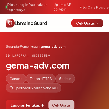
Didukung infrastruktur
Uptime API:
·
Fitur
Cara
Popule
tepercaya
99.95%
LbmsinoGuard
Cek Gratis
Beranda
›
Pemeriksaan
›
gema-adv.com
ID LAPORAN: #BD9535B9
gema-adv.com
Canada
Tanpa HTTPS
5 tahun
Diperbarui
3 bulan yang lalu
Laporan lengkap ↓
Cek Gratis