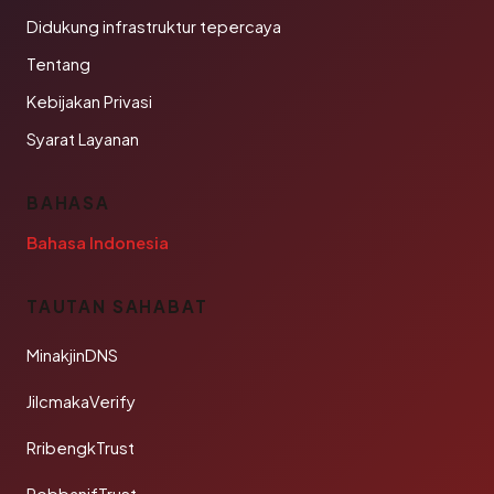
Didukung infrastruktur tepercaya
Tentang
Kebijakan Privasi
Syarat Layanan
BAHASA
Bahasa Indonesia
TAUTAN SAHABAT
MinakjinDNS
JilcmakaVerify
RribengkTrust