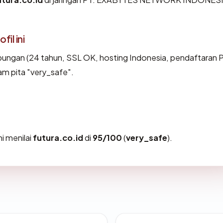
il ini
ungan (24 tahun, SSL OK, hosting Indonesia, pendaftaran 
am pita "very_safe".
i menilai
futura.co.id
di
95/100
(
very_safe
).