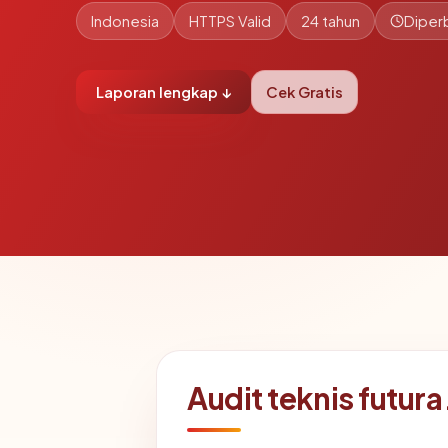
Indonesia
HTTPS Valid
24 tahun
Diperb
Laporan lengkap ↓
Cek Gratis
Audit teknis futura