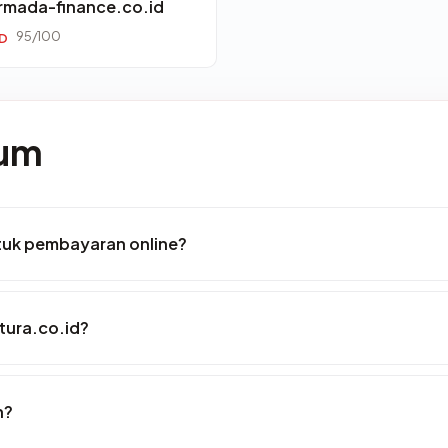
rmada-finance.co.id
95/100
ID
mum
tuk pembayaran online?
tura.co.id?
n?