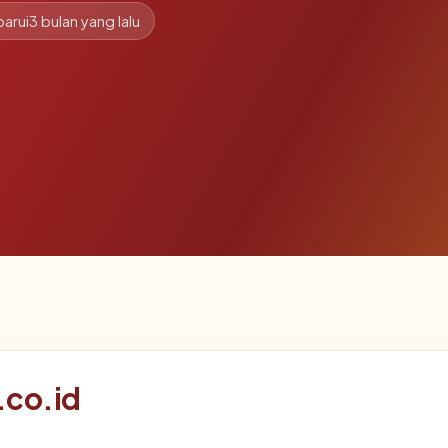
arui
3 bulan yang lalu
.co.id