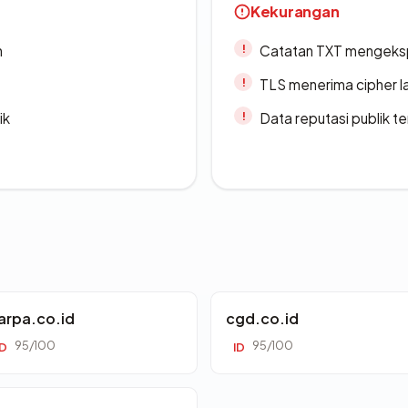
Kekurangan
n
Catatan TXT mengeksp
TLS menerima cipher 
ik
Data reputasi publik t
arpa.co.id
cgd.co.id
95/100
95/100
ID
ID