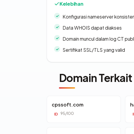
Kelebihan
Konfigurasi nameserver konsiste
Data WHOIS dapat diakses
Domain muncul dalam log CT publ
Sertifikat SSL/TLS yang valid
Domain Terkait
cpssoft.com
h
95/100
ID