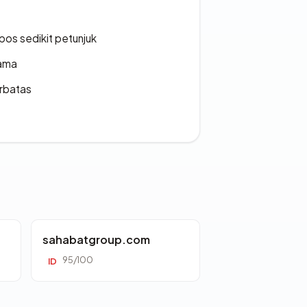
os sedikit petunjuk
lama
erbatas
sahabatgroup.com
95/100
ID