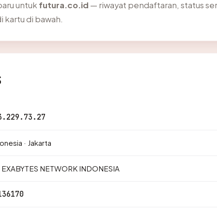
baru untuk
futura.co.id
— riwayat pendaftaran, status sert
kartu di bawah.
s
3.229.73.27
onesia · Jakarta
. EXABYTES NETWORK INDONESIA
136170