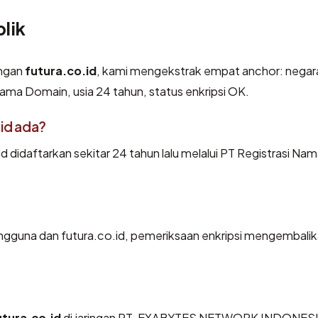
lik
engan
futura.co.id
, kami mengekstrak empat anchor: negar
 Nama Domain, usia 24 tahun, status enkripsi OK.
id ada?
 didaftarkan sekitar 24 tahun lalu melalui PT Registrasi Na
engguna dan futura.co.id, pemeriksaan enkripsi mengembalik
utura.co.id
di jaringan PT. EXABYTES NETWORK INDONESI