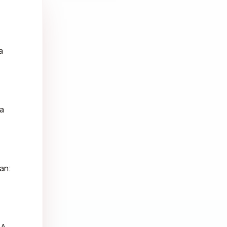
a
ma
an:
A,