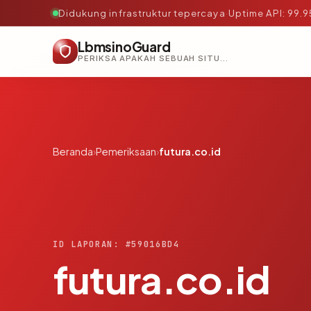
Didukung infrastruktur tepercaya
·
Uptime API: 99.
LbmsinoGuard
PERIKSA APAKAH SEBUAH SITUS AMAN, TEPERCAYA, DAN TERVERIFIKASI DALAM HITUNGAN DETIK.
Beranda
›
Pemeriksaan
›
futura.co.id
ID LAPORAN: #59016BD4
futura.co.id