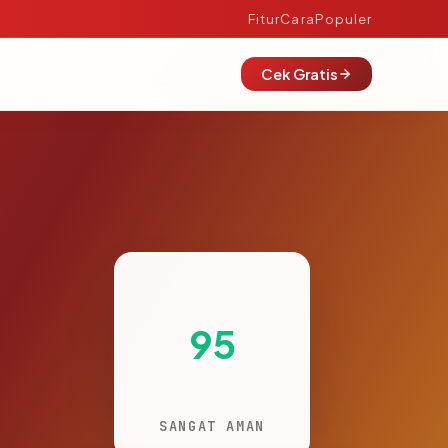
Fitur
Cara
Populer
Cek Gratis
95
SANGAT AMAN