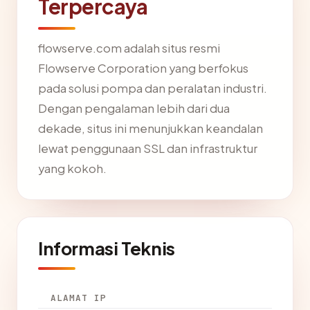
Terpercaya
flowserve.com adalah situs resmi
Flowserve Corporation yang berfokus
pada solusi pompa dan peralatan industri.
Dengan pengalaman lebih dari dua
dekade, situs ini menunjukkan keandalan
lewat penggunaan SSL dan infrastruktur
yang kokoh.
Informasi Teknis
ALAMAT IP