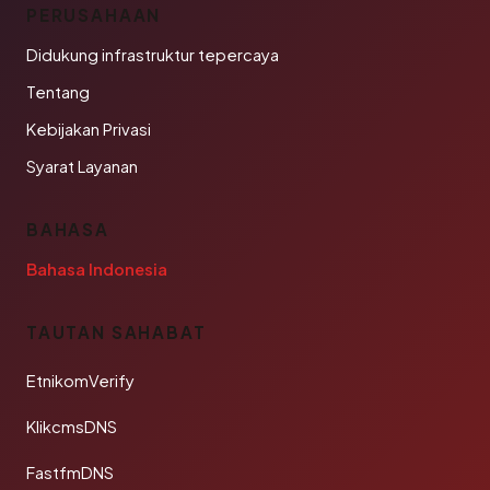
PERUSAHAAN
Didukung infrastruktur tepercaya
Tentang
Kebijakan Privasi
Syarat Layanan
BAHASA
Bahasa Indonesia
TAUTAN SAHABAT
EtnikomVerify
KlikcmsDNS
FastfmDNS