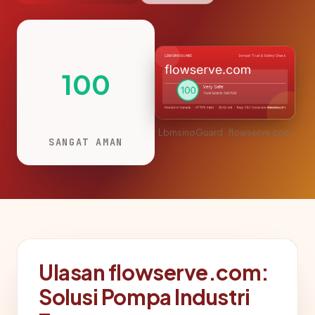
100
LbmsinoGuard · flowserve.com
SANGAT AMAN
Ulasan flowserve.com:
Solusi Pompa Industri