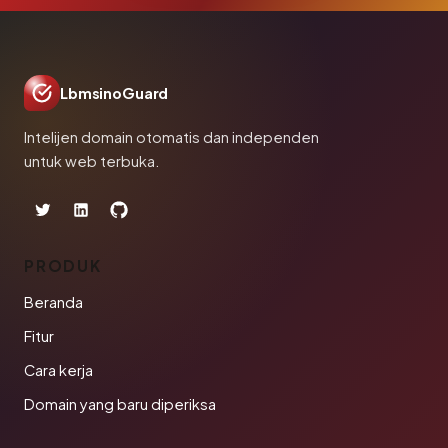
LbmsinoGuard
Intelijen domain otomatis dan independen
untuk web terbuka.
PRODUK
Beranda
Fitur
Cara kerja
Domain yang baru diperiksa