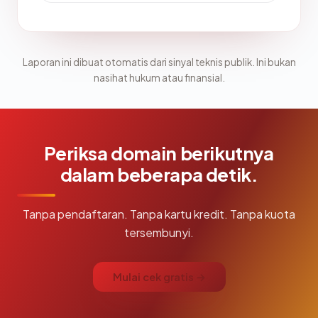
Laporan ini dibuat otomatis dari sinyal teknis publik. Ini bukan
nasihat hukum atau finansial.
Periksa domain berikutnya
dalam beberapa detik.
Tanpa pendaftaran. Tanpa kartu kredit. Tanpa kuota
tersembunyi.
Mulai cek gratis →