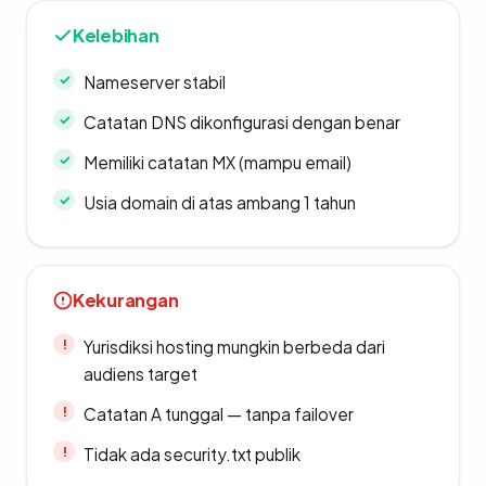
Kelebihan
Nameserver stabil
Catatan DNS dikonfigurasi dengan benar
Memiliki catatan MX (mampu email)
Usia domain di atas ambang 1 tahun
Kekurangan
Yurisdiksi hosting mungkin berbeda dari
audiens target
Catatan A tunggal — tanpa failover
Tidak ada security.txt publik