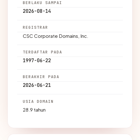
BERLAKU SAMPAI
2026-08-14
REGISTRAR
CSC Corporate Domains, Inc.
TERDAFTAR PADA
1997-06-22
BERAKHIR PADA
2026-06-21
USIA DOMAIN
28.9 tahun