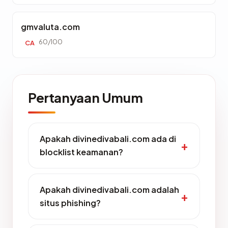
gmvaluta.com
60/100
CA
Pertanyaan Umum
Apakah divinedivabali.com ada di
blocklist keamanan?
Apakah divinedivabali.com adalah
situs phishing?