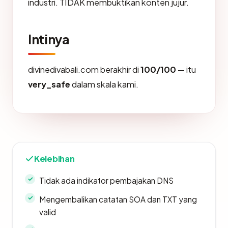
industri. TIDAK membuktikan konten jujur.
Intinya
divinedivabali.com berakhir di
100/100
— itu
very_safe
dalam skala kami.
Kelebihan
Tidak ada indikator pembajakan DNS
Mengembalikan catatan SOA dan TXT yang
valid