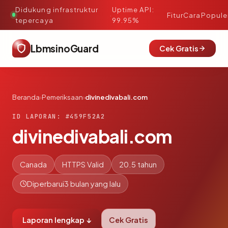
Didukung infrastruktur
Uptime API:
·
Fitur
Cara
Popule
tepercaya
99.95%
LbmsinoGuard
Cek Gratis
Beranda
›
Pemeriksaan
›
divinedivabali.com
ID LAPORAN: #459F52A2
divinedivabali.com
Canada
HTTPS Valid
20.5 tahun
Diperbarui
3 bulan yang lalu
Laporan lengkap ↓
Cek Gratis