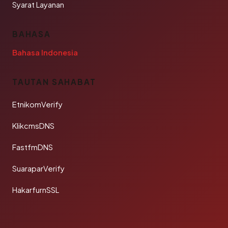
Syarat Layanan
BAHASA
Bahasa Indonesia
TAUTAN SAHABAT
EtnikomVerify
KlikcmsDNS
FastfmDNS
SuaraparVerify
HakarfurnSSL