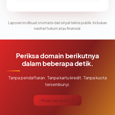
Laporan ini dibuat otomatis dari sinyal teknis publik. Ini bukan
nasihat hukum atau finansial.
Periksa domain berikutnya
dalam beberapa detik.
Tanpa pendaftaran. Tanpa kartu kredit. Tanpa kuota
tersembunyi.
Mulai cek gratis →