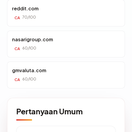
reddit.com
70/100
CA
nasarigroup.com
60/100
CA
gmvaluta.com
60/100
CA
Pertanyaan Umum