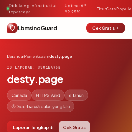
Didukung infrastruktur
Uptime API:
·
Fitur
Cara
Popule
tepercaya
99.95%
LbmsinoGuard
Cek Gratis
Beranda
›
Pemeriksaan
›
desty.page
ID LAPORAN: #501EA96B
desty.page
Canada
HTTPS Valid
6 tahun
Diperbarui
3 bulan yang lalu
Laporan lengkap ↓
Cek Gratis