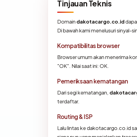
Tinjauan Teknis
Domain
dakotacargo.co.id
dapat
Di bawah kami menelusuri sinyal-sin
Kompatibilitas browser
Browser umum akan menerima konf
"OK". Nilai saat ini: OK.
Pemeriksaan kematangan
Dari segi kematangan,
dakotacar
terdaftar.
Routing & ISP
Lalu lintas ke dakotacargo.co.id sa
siapa pun yang menjalankan tracer