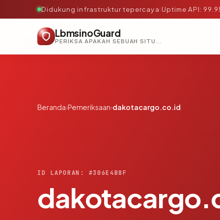
Didukung infrastruktur tepercaya
·
Uptime API: 99.
LbmsinoGuard
PERIKSA APAKAH SEBUAH SITUS AMAN, TEPERCAYA, DAN TERVERIFIKASI DALAM HITUNGAN DETIK.
Beranda
›
Pemeriksaan
›
dakotacargo.co.id
ID LAPORAN: #306E4B8F
dakotacargo.