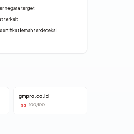
uar negara target
t terkait
ertifikat lemah terdeteksi
gmpro.co.id
100/100
SG