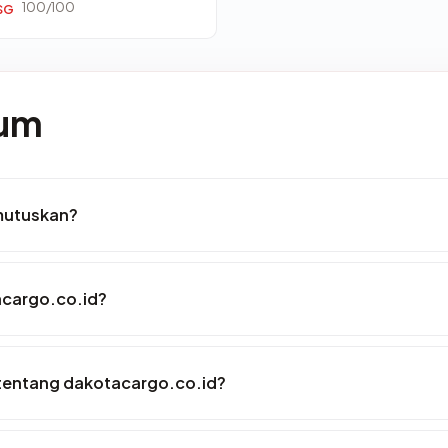
100/100
SG
mum
mutuskan?
acargo.co.id?
tentang dakotacargo.co.id?