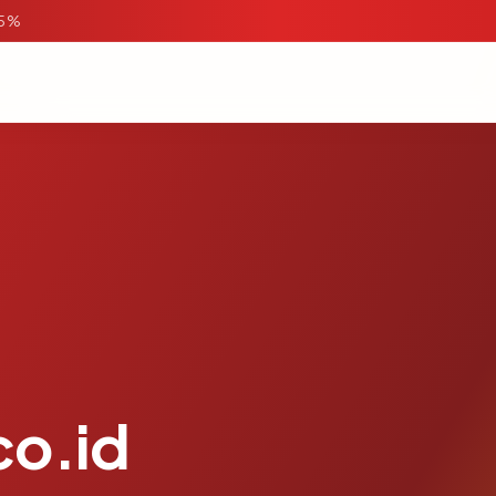
95%
co.id