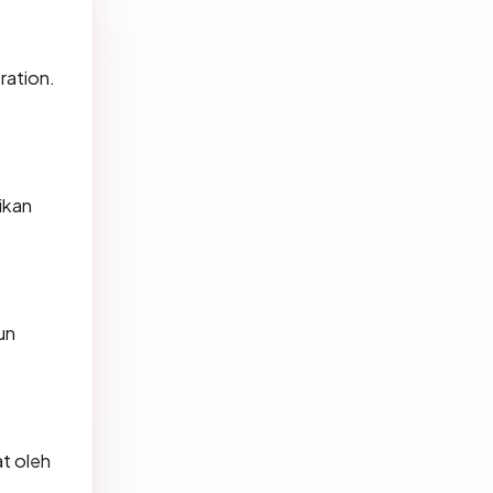
ration.
ikan
un
at oleh