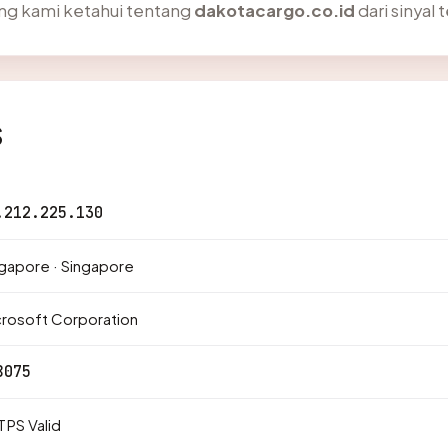
ng kami ketahui tentang
dakotacargo.co.id
dari sinyal 
s
.212.225.130
gapore · Singapore
rosoft Corporation
8075
PS Valid