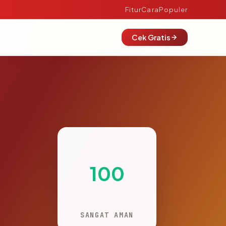
Fitur
Cara
Populer
Cek Gratis
100
SANGAT AMAN