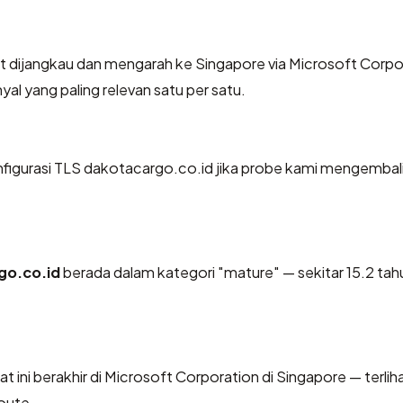
 dijangkau dan mengarah ke Singapore via Microsoft Corpo
yal yang paling relevan satu per satu.
igurasi TLS dakotacargo.co.id jika probe kami mengembal
go.co.id
berada dalam kategori "mature" — sekitar 15.2 tah
at ini berakhir di Microsoft Corporation di Singapore — terlih
oute.