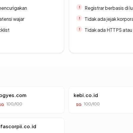
 mencurigakan
Registrar berbasis di l
atensi wajar
Tidak ada jejak korpora
klist
Tidak ada HTTPS atau s
ogyes.com
kebi.co.id
100/100
100/100
SG
SG
lfascorpii.co.id