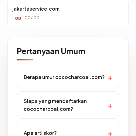
jakartaservice.com
100/100
GB
Pertanyaan Umum
Berapa umur cococharcoal.com?
Siapa yang mendaftarkan
cococharcoal.com?
Apa arti skor?