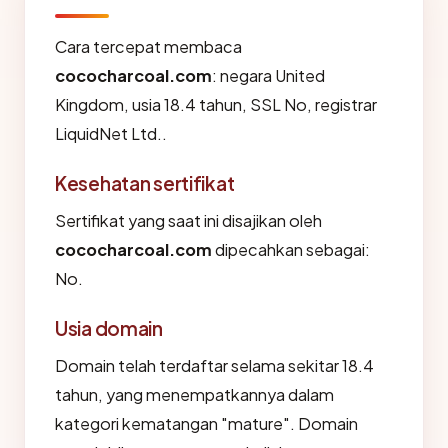
Cara tercepat membaca
cococharcoal.com
: negara United
Kingdom, usia 18.4 tahun, SSL No, registrar
LiquidNet Ltd..
Kesehatan sertifikat
Sertifikat yang saat ini disajikan oleh
cococharcoal.com
dipecahkan sebagai:
No.
Usia domain
Domain telah terdaftar selama sekitar 18.4
tahun, yang menempatkannya dalam
kategori kematangan "mature". Domain