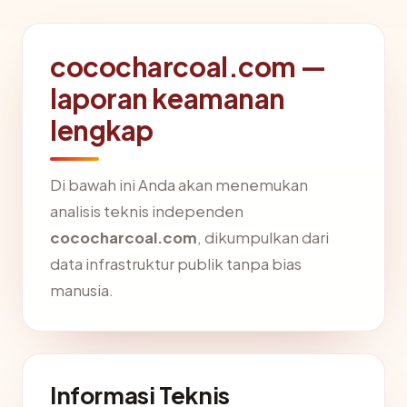
cococharcoal.com —
laporan keamanan
lengkap
Di bawah ini Anda akan menemukan
analisis teknis independen
cococharcoal.com
, dikumpulkan dari
data infrastruktur publik tanpa bias
manusia.
Informasi Teknis