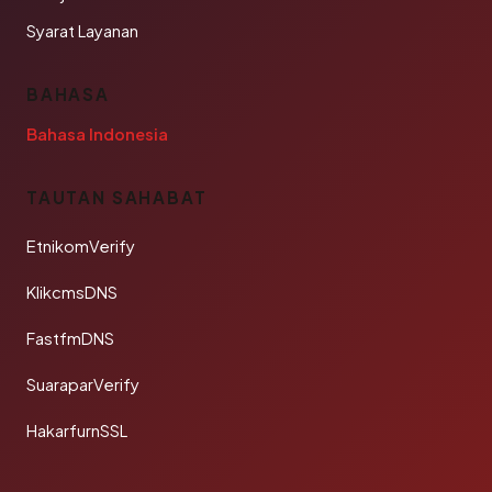
Syarat Layanan
BAHASA
Bahasa Indonesia
TAUTAN SAHABAT
EtnikomVerify
KlikcmsDNS
FastfmDNS
SuaraparVerify
HakarfurnSSL