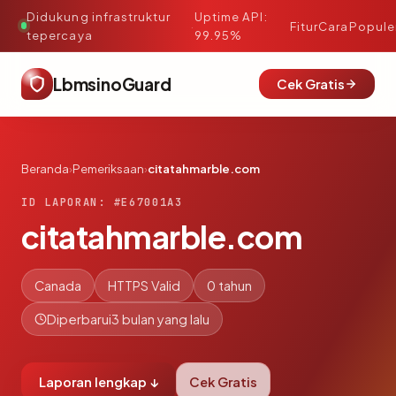
Didukung infrastruktur
Uptime API:
·
Fitur
Cara
Popule
tepercaya
99.95%
LbmsinoGuard
Cek Gratis
Beranda
›
Pemeriksaan
›
citatahmarble.com
ID LAPORAN: #E67001A3
citatahmarble.com
Canada
HTTPS Valid
0 tahun
Diperbarui
3 bulan yang lalu
Laporan lengkap ↓
Cek Gratis