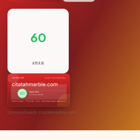
60
AMAN
LbmsinoGuard · citatahmarble.com