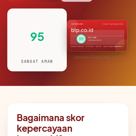
95
LbmsinoGuard · btp.co.id
SANGAT AMAN
Bagaimana skor
kepercayaan