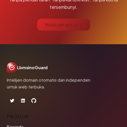
tersembunyi.
Mulai cek gratis →
LbmsinoGuard
Intelijen domain otomatis dan independen
untuk web terbuka.
PRODUK
Beranda