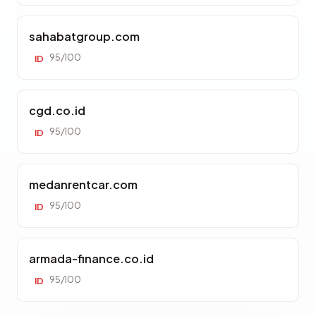
sahabatgroup.com
95/100
ID
cgd.co.id
95/100
ID
medanrentcar.com
95/100
ID
armada-finance.co.id
95/100
ID