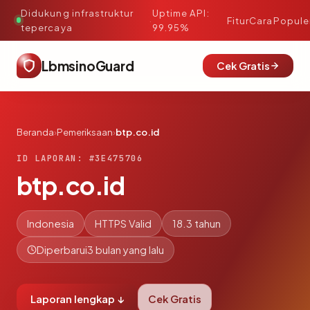
Didukung infrastruktur
Uptime API:
·
Fitur
Cara
Popule
tepercaya
99.95%
LbmsinoGuard
Cek Gratis
Beranda
›
Pemeriksaan
›
btp.co.id
ID LAPORAN: #3E475706
btp.co.id
Indonesia
HTTPS Valid
18.3 tahun
Diperbarui
3 bulan yang lalu
Laporan lengkap ↓
Cek Gratis