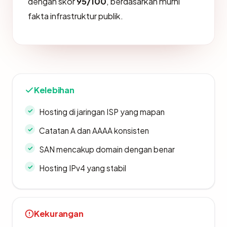
dengan skor
95/100
, berdasarkan murni
fakta infrastruktur publik.
Kelebihan
Hosting di jaringan ISP yang mapan
Catatan A dan AAAA konsisten
SAN mencakup domain dengan benar
Hosting IPv4 yang stabil
Kekurangan