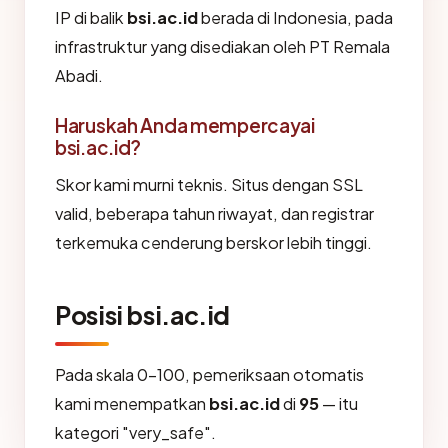
IP di balik
bsi.ac.id
berada di Indonesia, pada
infrastruktur yang disediakan oleh PT Remala
Abadi.
Haruskah Anda mempercayai
bsi.ac.id?
Skor kami murni teknis. Situs dengan SSL
valid, beberapa tahun riwayat, dan registrar
terkemuka cenderung berskor lebih tinggi.
Posisi bsi.ac.id
Pada skala 0-100, pemeriksaan otomatis
kami menempatkan
bsi.ac.id
di
95
— itu
kategori "very_safe".