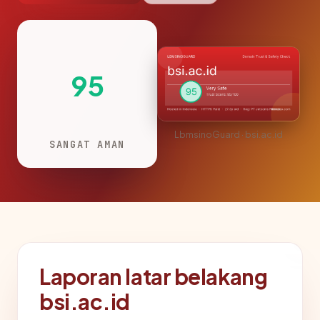
95
LbmsinoGuard · bsi.ac.id
SANGAT AMAN
Laporan latar belakang
bsi.ac.id