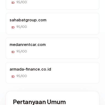
95/100
ID
sahabatgroup.com
95/100
ID
medanrentcar.com
95/100
ID
armada-finance.co.id
95/100
ID
Pertanyaan Umum