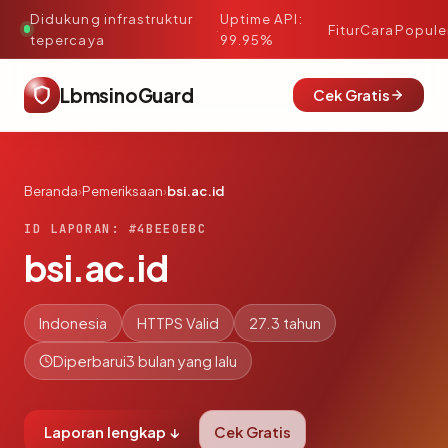
Didukung infrastruktur
Uptime API:
·
Fitur
Cara
Popule
tepercaya
99.95%
LbmsinoGuard
Cek Gratis
Beranda
›
Pemeriksaan
›
bsi.ac.id
ID LAPORAN: #4BEE0EBC
bsi.ac.id
Indonesia
HTTPS Valid
27.3 tahun
Diperbarui
3 bulan yang lalu
Laporan lengkap ↓
Cek Gratis