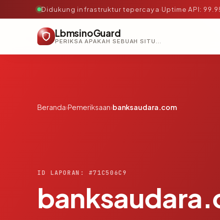
Didukung infrastruktur tepercaya
·
Uptime API: 99.
LbmsinoGuard
PERIKSA APAKAH SEBUAH SITUS AMAN, TEPERCAYA, DAN TERVERIFIKASI DALAM HITUNGAN DETIK.
Beranda
›
Pemeriksaan
›
banksaudara.com
ID LAPORAN: #71C506C9
banksaudara