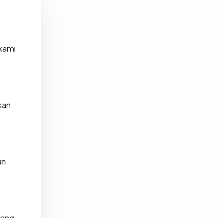
 kami
kan
un
 yang