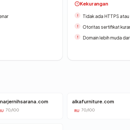
Kekurangan
enar
Tidak ada HTTPS atau s
Otoritas sertifikat ku
Domain lebih muda dari
inarjernihsarana.com
alkafurniture.com
70/100
70/100
RU
RU