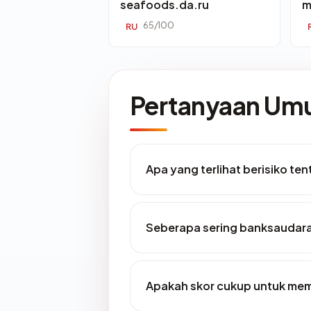
seafoods.da.ru
m
65/100
RU
Pertanyaan U
Apa yang terlihat berisiko t
Seberapa sering banksaudara
Apakah skor cukup untuk me