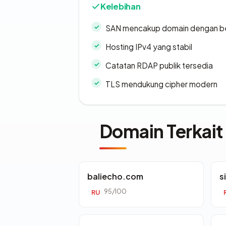
Kelebihan
SAN mencakup domain dengan b
Hosting IPv4 yang stabil
Catatan RDAP publik tersedia
TLS mendukung cipher modern
Domain Terkait
baliecho.com
s
95/100
RU