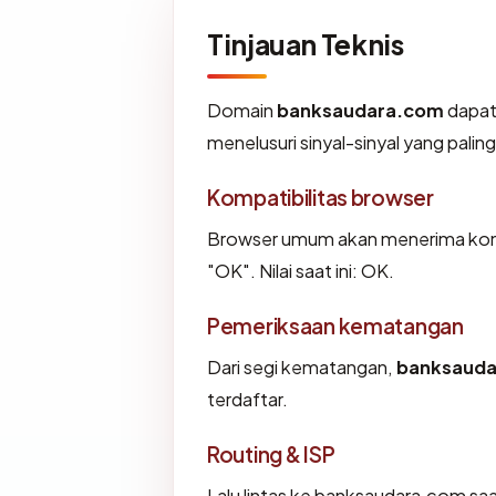
Tinjauan Teknis
Domain
banksaudara.com
dapat 
menelusuri sinyal-sinyal yang paling
Kompatibilitas browser
Browser umum akan menerima konf
"OK". Nilai saat ini: OK.
Pemeriksaan kematangan
Dari segi kematangan,
banksaud
terdaftar.
Routing & ISP
Lalu lintas ke banksaudara.com saat 