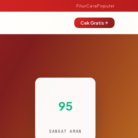
Fitur
Cara
Populer
Cek Gratis
95
SANGAT AMAN