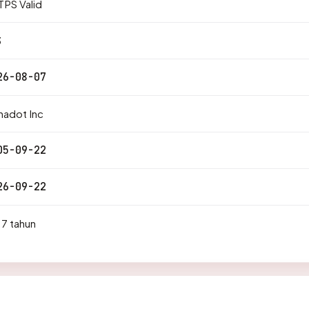
PS Valid
3
26-08-07
nadot Inc
05-09-22
26-09-22
7 tahun