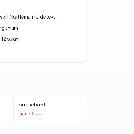
ertifikat lemah terdeteksi
rang umum
 12 bulan
pre.school
78/100
RU