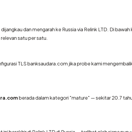
dijangkau dan mengarah ke Russia via Relink LTD. Di bawah
 relevan satu per satu.
igurasi TLS banksaudara.com jika probe kami mengembali
ara.com
berada dalam kategori "mature" — sekitar 20.7 tah
ini berakhir di Relink LTD di Russia — terlihat oleh siapa pun