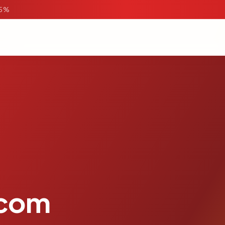
95%
.com