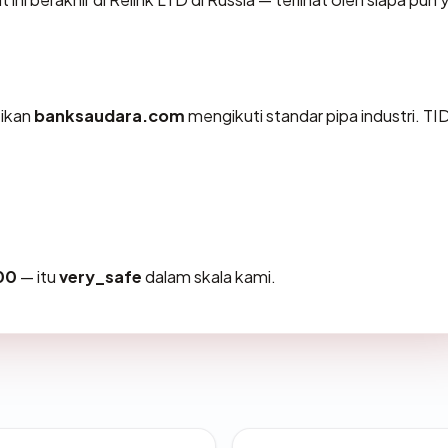
tikan
banksaudara.com
mengikuti standar pipa industri. T
00
— itu
very_safe
dalam skala kami.