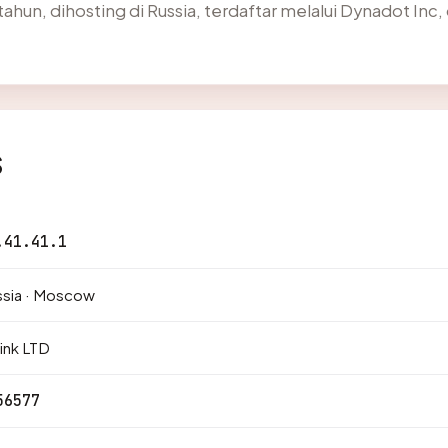
tahun, dihosting di Russia, terdaftar melalui Dynadot Inc, 
s
.41.41.1
ssia · Moscow
ink LTD
56577