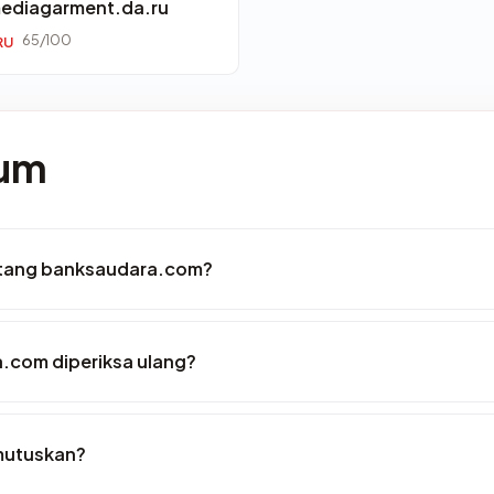
ediagarment.da.ru
65/100
RU
mum
entang banksaudara.com?
.com diperiksa ulang?
mutuskan?