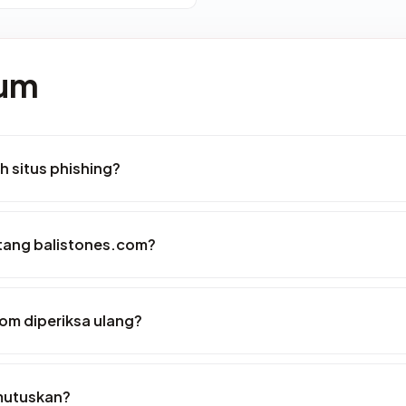
mum
 situs phishing?
ntang balistones.com?
om diperiksa ulang?
mutuskan?