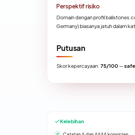
Perspektif risiko
Domain dengan profil balistones.c
Germany) biasanya jatuh dalam kat
Putusan
Skor kepercayaan:
75/100
—
saf
Kelebihan
Catatan A dan AAAA konsisten