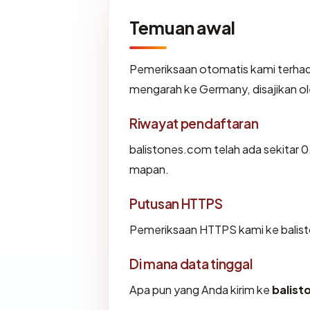
Temuan awal
Pemeriksaan otomatis kami terha
mengarah ke Germany, disajikan
Riwayat pendaftaran
balistones.com telah ada sekitar 
mapan.
Putusan HTTPS
Pemeriksaan HTTPS kami ke balis
Di mana data tinggal
Apa pun yang Anda kirim ke
balis