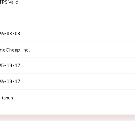
PS Valid
26-08-08
meCheap, Inc.
25-10-17
26-10-17
 tahun