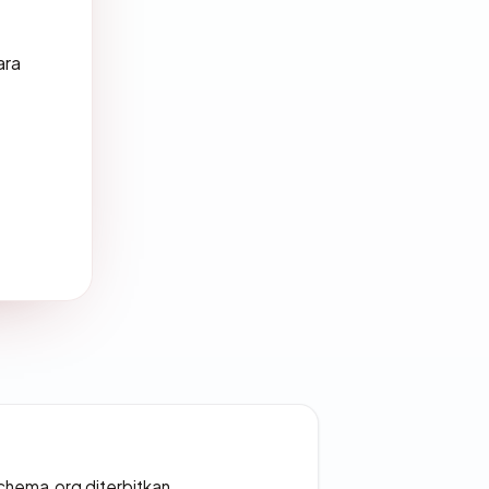
ara
chema.org diterbitkan