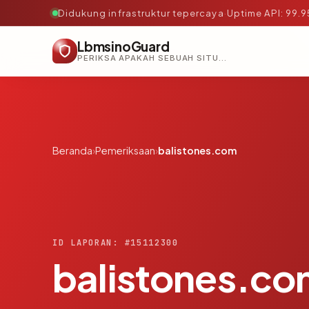
Didukung infrastruktur tepercaya
·
Uptime API: 99.
LbmsinoGuard
PERIKSA APAKAH SEBUAH SITUS AMAN, TEPERCAYA, DAN TERVERIFIKASI DALAM HITUNGAN DETIK.
Beranda
›
Pemeriksaan
›
balistones.com
ID LAPORAN: #15112300
balistones.c