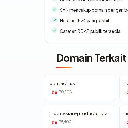
SAN mencakup domain dengan b
Hosting IPv4 yang stabil
Catatan RDAP publik tersedia
Domain Terkait
contact.us
f
70/100
DE
indonesian-products.biz
m
75/100
DE