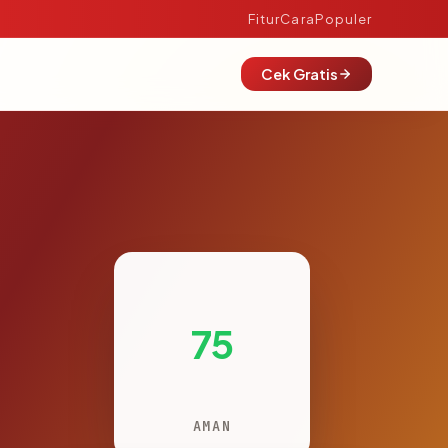
Fitur
Cara
Populer
Cek Gratis
75
AMAN