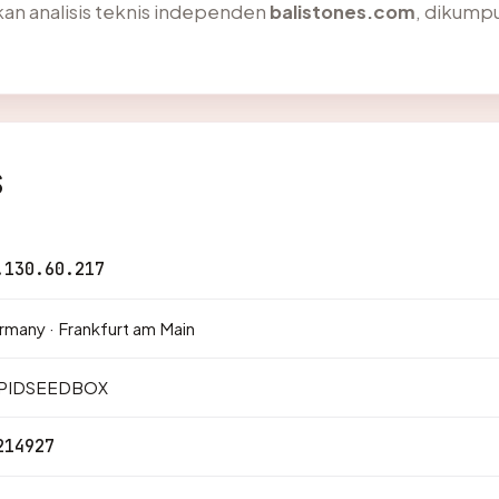
an analisis teknis independen
balistones.com
, dikumpu
s
.130.60.217
many · Frankfurt am Main
PIDSEEDBOX
214927