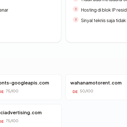
enar
Hosting di blok IP resi
Sinyal teknis saja tid
onts-googleapis.com
wahanamotorent.com
75/100
50/100
DE
DE
ciadvertising.com
75/100
DE