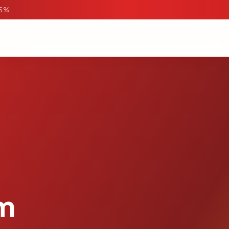
95%
om