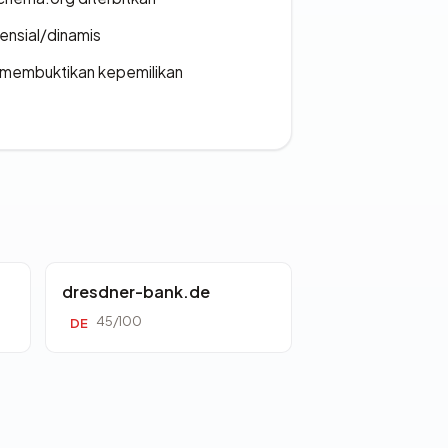
densial/dinamis
ak membuktikan kepemilikan
dresdner-bank.de
45/100
DE