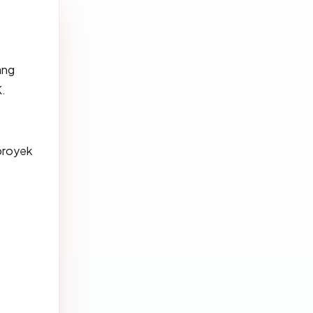
ang
.
 proyek