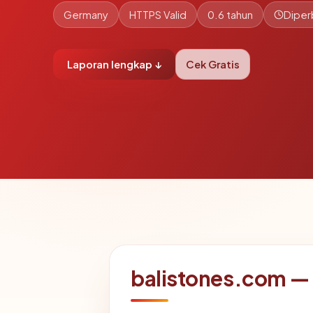
Germany
HTTPS Valid
0.6 tahun
Diper
Laporan lengkap ↓
Cek Gratis
balistones.com —