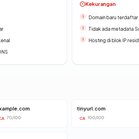
Kekurangan
Domain baru terdaftar
ar
Tidak ada metadata S
kenal
Hosting di blok IP resi
 DNS
xample.com
tinyurl.com
70/100
100/100
CA
CA