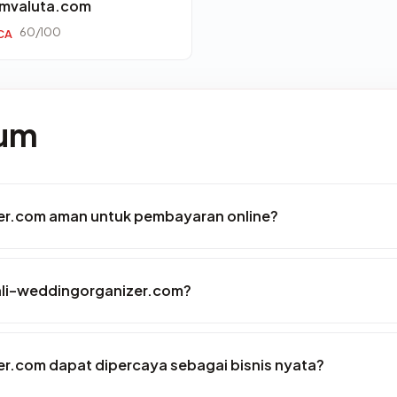
mvaluta.com
60/100
CA
mum
er.com aman untuk pembayaran online?
ali-weddingorganizer.com?
r.com dapat dipercaya sebagai bisnis nyata?