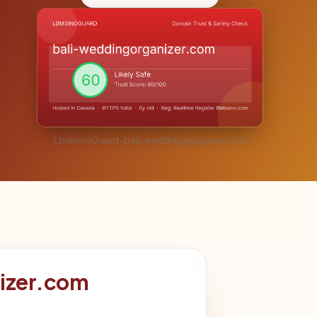
LbmsinoGuard · bali-weddingorganizer.com
nizer.com