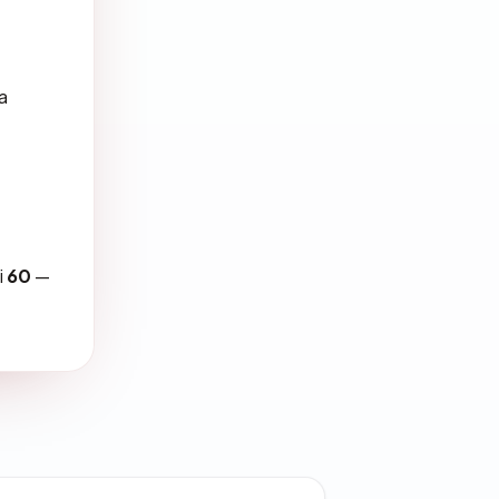
a
i
60
—