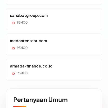
sahabatgroup.com
95/100
ID
medanrentcar.com
95/100
ID
armada-finance.co.id
95/100
ID
Pertanyaan Umum