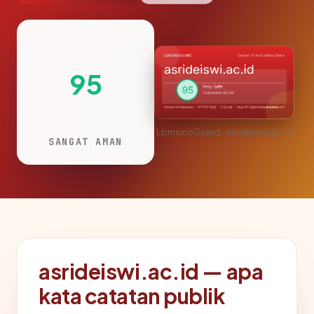
95
LbmsinoGuard · asrideiswi.ac.id
SANGAT AMAN
asrideiswi.ac.id — apa
kata catatan publik