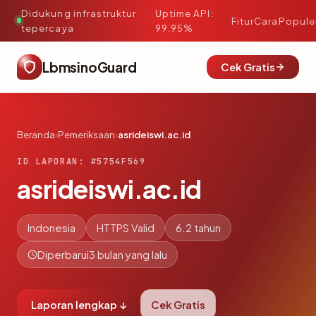
Didukung infrastruktur
Uptime API:
·
Fitur
Cara
Popule
tepercaya
99.95%
LbmsinoGuard
Cek Gratis
Beranda
›
Pemeriksaan
›
asrideiswi.ac.id
ID LAPORAN: #5754F569
asrideiswi.ac.id
Indonesia
HTTPS Valid
6.2 tahun
Diperbarui
3 bulan yang lalu
Laporan lengkap ↓
Cek Gratis