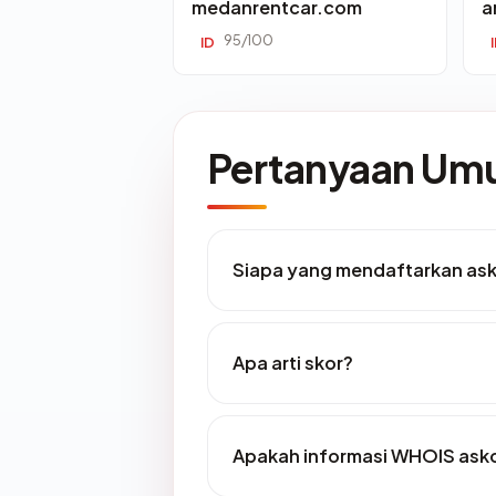
medanrentcar.com
a
95/100
ID
Pertanyaan U
Siapa yang mendaftarkan as
Apa arti skor?
Apakah informasi WHOIS ask