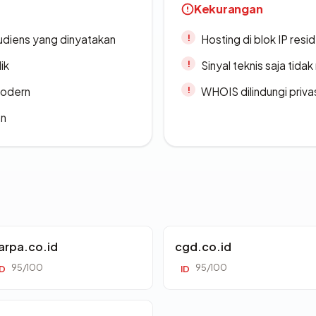
Kekurangan
udiens yang dinyatakan
Hosting di blok IP resi
ik
Sinyal teknis saja tid
modern
WHOIS dilindungi priva
an
arpa.co.id
cgd.co.id
95/100
95/100
ID
ID