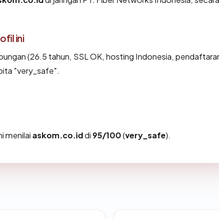
il ini
bungan (26.5 tahun, SSL OK, hosting Indonesia, pendaftara
pita "very_safe".
i menilai
askom.co.id
di
95/100
(
very_safe
).