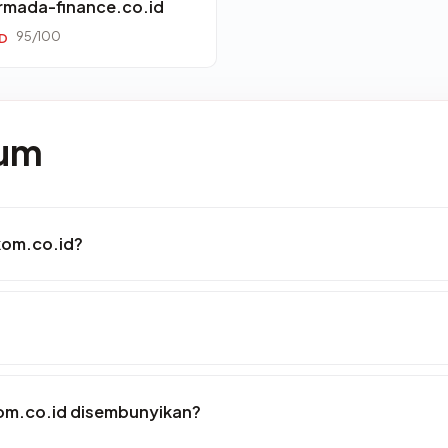
rmada-finance.co.id
95/100
ID
mum
kom.co.id?
om.co.id disembunyikan?