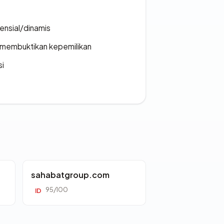
densial/dinamis
ak membuktikan kepemilikan
si
sahabatgroup.com
95/100
ID