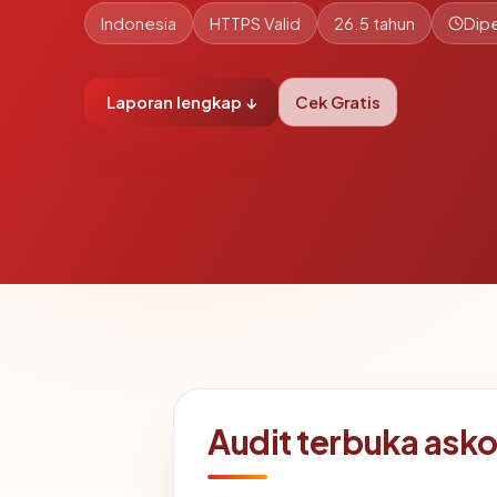
Indonesia
HTTPS Valid
26.5 tahun
Dipe
Laporan lengkap ↓
Cek Gratis
Audit terbuka ask