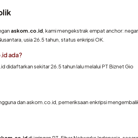
lik
engan
askom.co.id
, kami mengekstrak empat anchor: nega
Nusantara, usia 26.5 tahun, status enkripsi OK.
.id ada?
didaftarkan sekitar 26.5 tahun lalu melalui PT Biznet Gio
pengguna dan askom.co.id, pemeriksaan enkripsi mengembali
skom.co.id
di jaringan PT. Fiber Networks Indonesia, secar