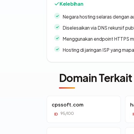
Kelebihan
Negara hosting selaras dengan a
Diselesaikan via DNS rekursif publ
Menggunakan endpoint HTTPS 
Hosting di jaringan ISP yang map
Domain Terkait
cpssoft.com
h
95/100
ID