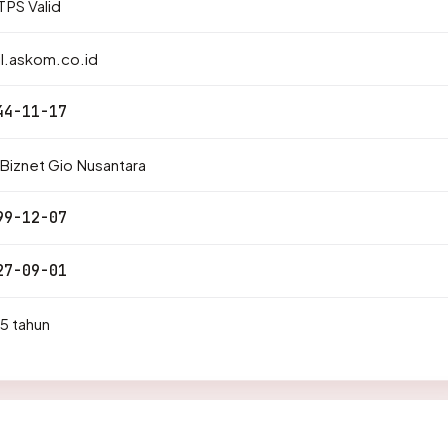
PS Valid
l.askom.co.id
44-11-17
Biznet Gio Nusantara
99-12-07
27-09-01
5 tahun