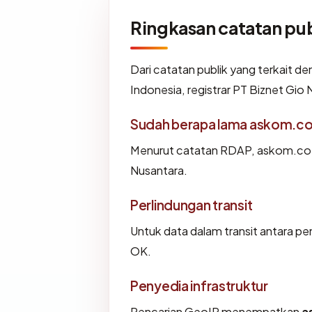
Ringkasan catatan pub
Dari catatan publik yang terkait d
Indonesia, registrar PT Biznet Gio 
Sudah berapa lama askom.co
Menurut catatan RDAP, askom.co.id 
Nusantara.
Perlindungan transit
Untuk data dalam transit antara 
OK.
Penyedia infrastruktur
Pencarian GeoIP menempatkan
a