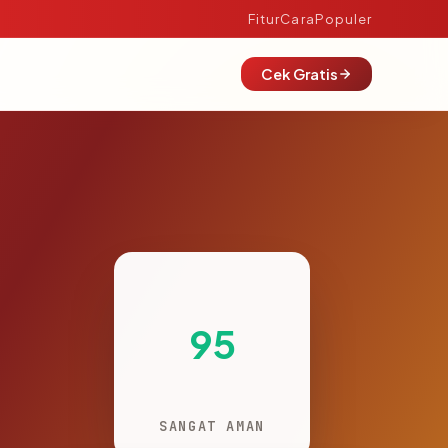
Fitur
Cara
Populer
Cek Gratis
95
SANGAT AMAN