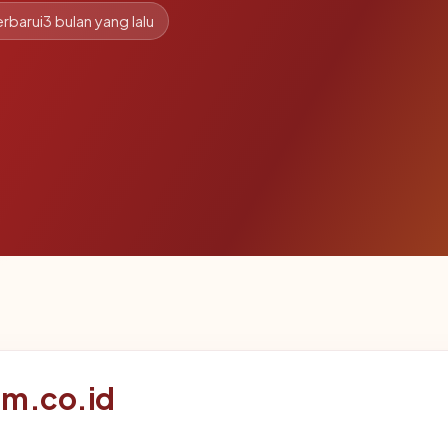
rbarui
3 bulan yang lalu
om.co.id