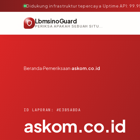
Didukung infrastruktur tepercaya
·
Uptime API: 99.
LbmsinoGuard
PERIKSA APAKAH SEBUAH SITUS AMAN, TEPERCAYA, DAN TERVERIFIKASI DALAM HITUNGAN DETIK.
Beranda
›
Pemeriksaan
›
askom.co.id
ID LAPORAN: #E3B5ABDA
askom.co.id