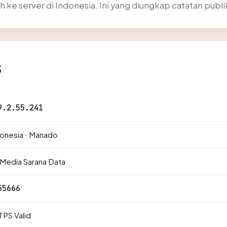
ke server di Indonesia. Ini yang diungkap catatan publik
s
9.2.55.241
onesia · Manado
Media Sarana Data
55666
PS Valid