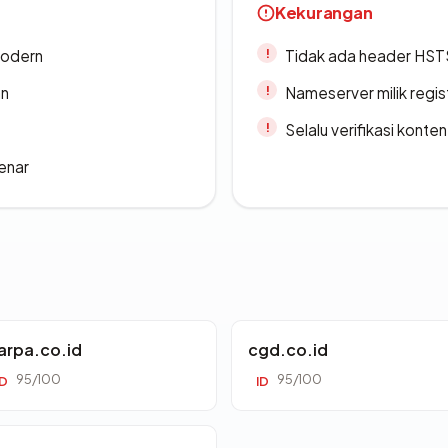
Kekurangan
modern
Tidak ada header HST
an
Nameserver milik regi
Selalu verifikasi kont
enar
arpa.co.id
cgd.co.id
95/100
95/100
ID
ID