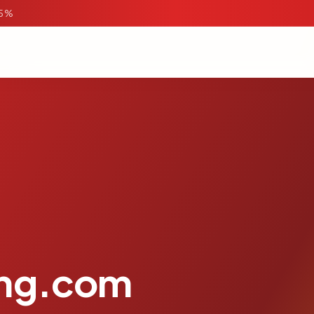
95%
ing.com