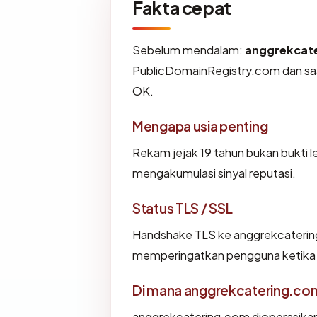
Fakta cepat
Sebelum mendalam:
anggrekcat
PublicDomainRegistry.com dan saat
OK.
Mengapa usia penting
Rekam jejak 19 tahun bukan bukti le
mengakumulasi sinyal reputasi.
Status TLS / SSL
Handshake TLS ke anggrekcateri
memperingatkan pengguna ketika i
Di mana anggrekcatering.com
anggrekcatering.com dioperasikan 