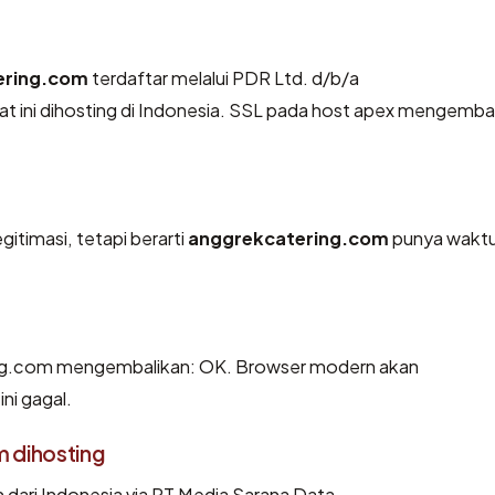
ering.com
terdaftar melalui PDR Ltd. d/b/a
 ini dihosting di Indonesia. SSL pada host apex mengembal
gitimasi, tetapi berarti
anggrekcatering.com
punya waktu
ng.com mengembalikan: OK. Browser modern akan
ni gagal.
 dihosting
dari Indonesia via PT Media Sarana Data.