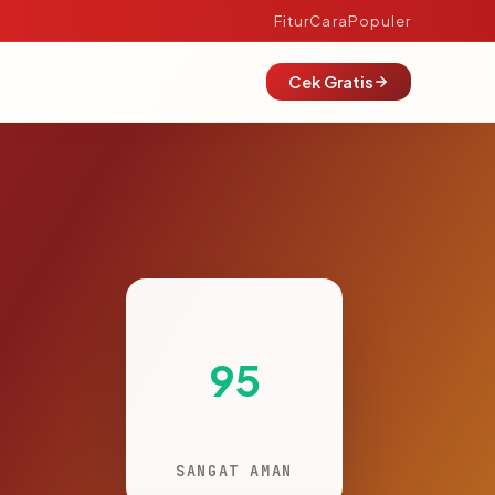
Fitur
Cara
Populer
Cek Gratis
95
SANGAT AMAN