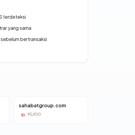
S terdeteksi
strar yang sama
en sebelum bertransaksi
sahabatgroup.com
95/100
ID