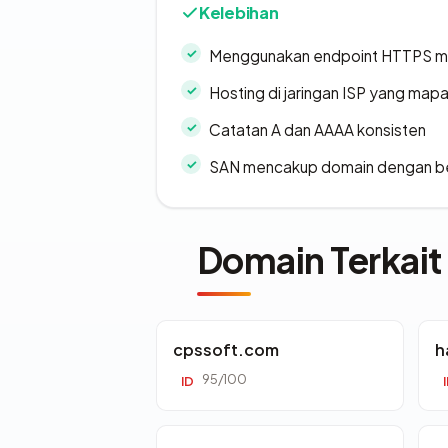
Kelebihan
Menggunakan endpoint HTTPS 
Hosting di jaringan ISP yang map
Catatan A dan AAAA konsisten
SAN mencakup domain dengan b
Domain Terkait
cpssoft.com
h
95/100
ID