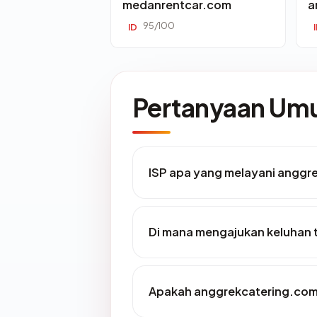
medanrentcar.com
a
95/100
ID
Pertanyaan U
ISP apa yang melayani anggr
Di mana mengajukan keluhan
Apakah anggrekcatering.com 