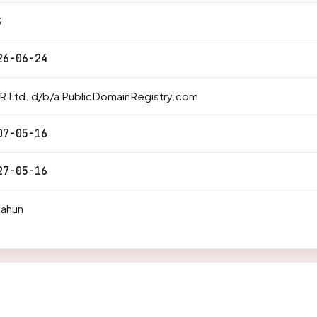
3
26-06-24
R Ltd. d/b/a PublicDomainRegistry.com
07-05-16
27-05-16
tahun