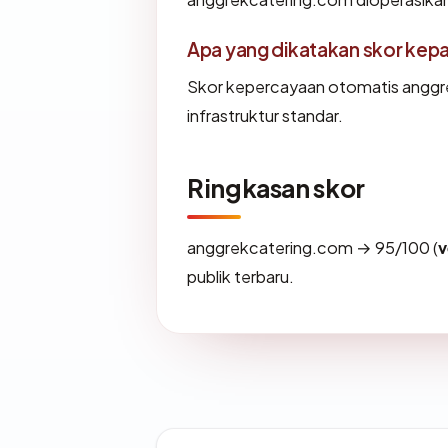
Apa yang dikatakan skor kep
Skor kepercayaan otomatis anggr
infrastruktur standar.
Ringkasan skor
anggrekcatering.com → 95/100 (
v
publik terbaru.