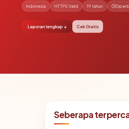
Indonesia
HTTPS Valid
19 tahun
Diperb
Laporan lengkap ↓
Cek Gratis
Seberapa terperc