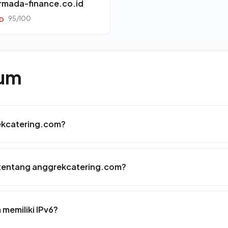
rmada-finance.co.id
95/100
ID
mum
ekcatering.com?
 tentang anggrekcatering.com?
memiliki IPv6?