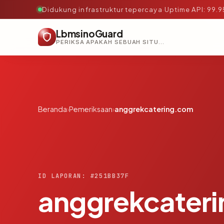
Didukung infrastruktur tepercaya
·
Uptime API: 99.
LbmsinoGuard
PERIKSA APAKAH SEBUAH SITUS AMAN, TEPERCAYA, DAN TERVERIFIKASI DALAM HITUNGAN DETIK.
Beranda
›
Pemeriksaan
›
anggrekcatering.com
ID LAPORAN: #251BB37F
anggrekcater